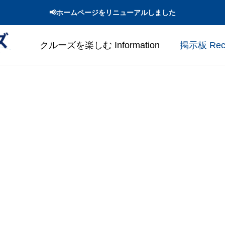
📢ホームページをリニューアルしました
クルーズを楽しむ Information
掲示板 Recen
案内
出会える海鳥
mation
Seabirds You Can Encounter