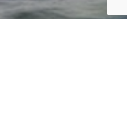



TEL
contact
access
クルーズを楽しむために
About the cruise
海鳥を間近で観察したい。日本の固有種を見てライフリストを増
やしたい。そんなバードウォッチャーの願いを叶える場所が、北
海道・落石の海にあります。
ケイマフリ、チシマウガラス、エトピリカ──。この海域には、
日本近海でしか見られない希少な海鳥たちが集まり、繁殖し、飛
び交います。
落石ネイチャークルーズでは、こうした海鳥を船の上から至近距
離で観察・撮影できます。ご案内するのは、海と鳥を知り尽くし
た現地ガイドと船頭。少人数制で、1本1本の出航が貴重な体験に
なります。
世界のバーダーがこのツアーにたどり着く理由を、確かめに来て
ください。
海鳥を間近で観察したい。日本の固有種を見てライフリストを増
やしたい。
そんな願いを叶える海が、北海道・落石にあります。
ケイマフリやチシマウガラスなど、希少な海鳥を至近距離で観
察・撮影できるクルーズ。
案内は現地を知り尽くしたガイド。