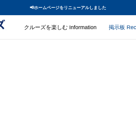
📢ホームページをリニューアルしました
クルーズを楽しむ Information
掲示板 Recen
案内
出会える海鳥
mation
Seabirds You Can Encounter